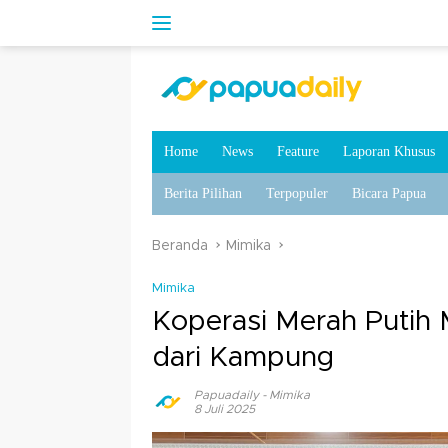
Home
News
Feature
Laporan Khusus
Berita Pilihan
Terpopuler
Bicara Papua
Beranda
Mimika
Mimika
Koperasi Merah Putih
dari Kampung
Papuadaily
-
Mimika
8 Juli 2025