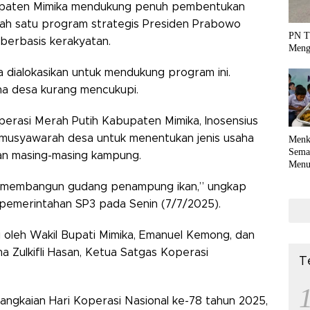
paten Mimika mendukung penuh pembentukan
lah satu program strategis Presiden Prabowo
PN T
berbasis kerakyatan.
Meng
 dialokasikan untuk mendukung program ini.
na desa kurang mencukupi.
erasi Merah Putih Kabupaten Mimika, Inosensius
 musyawarah desa untuk menentukan jenis usaha
Menk
Sema
an masing-masing kampung.
Menu
Terko
at membangun gudang penampung ikan,” ungkap
coli
 pemerintahan SP3 pada Senin (7/7/2025).
ri oleh Wakil Bupati Mimika, Emanuel Kemong, dan
a Zulkifli Hasan, Ketua Satgas Koperasi
T
angkaian Hari Koperasi Nasional ke-78 tahun 2025,