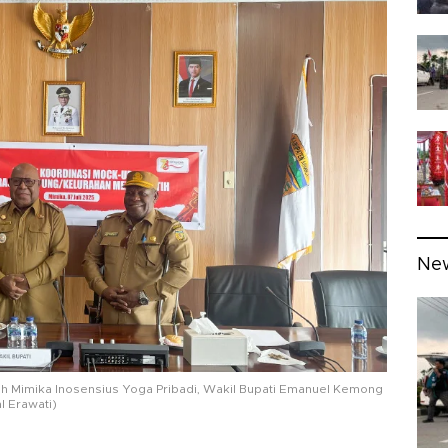
Ne
utih Mimika Inosensius Yoga Pribadi, Wakil Bupati Emanuel Kemong
l Erawati)