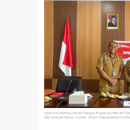
(dari kiri) Ketua Harian Satgas Koperasi Merah P
dan Sekda Petrus Yumte. (Foto: Papuadaily/Crysta