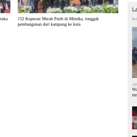
L
tuka
152 Koperasi Merah Putih di Mimika, tonggak
In
pembangunan dari kampung ke kota
28
Wa
tu