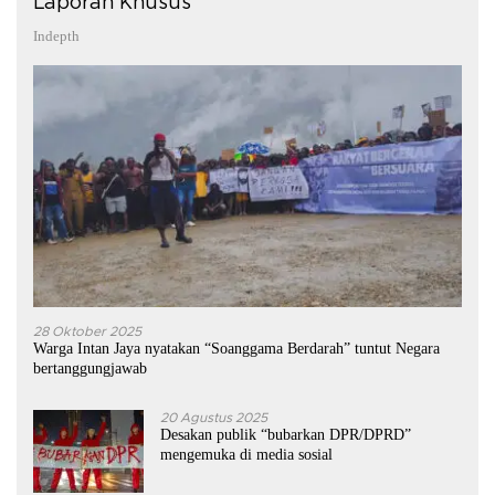
Laporan Khusus
Indepth
28 Oktober 2025
Warga Intan Jaya nyatakan “Soanggama Berdarah” tuntut Negara
bertanggungjawab
20 Agustus 2025
Desakan publik “bubarkan DPR/DPRD”
mengemuka di media sosial