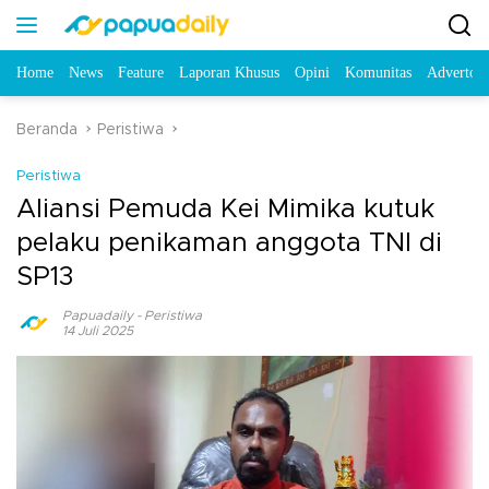
Home
News
Feature
Laporan Khusus
Opini
Komunitas
Advertori
Beranda
Peristiwa
Peristiwa
Aliansi Pemuda Kei Mimika kutuk
pelaku penikaman anggota TNI di
SP13
Papuadaily
-
Peristiwa
14 Juli 2025