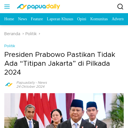
Home
News
Feature
Laporan Khusus
Opini
Komunitas
Advertori
Beranda
Politik
Politik
Presiden Prabowo Pastikan Tidak
Ada “Titipan Jakarta” di Pilkada
2024
Papuadaily
-
News
24 Oktober 2024