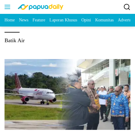
Home
News
Feature
Laporan Khusus
Opini
Komunitas
Advertori
Batik Air