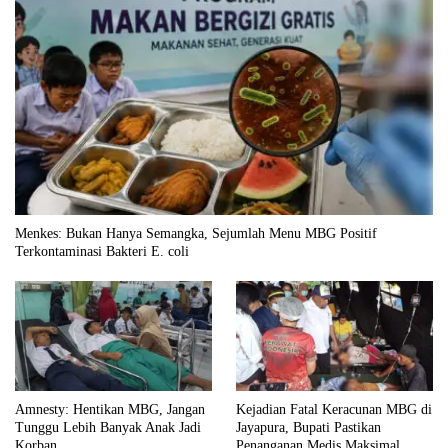
Menkes: Bukan Hanya Semangka, Sejumlah Menu MBG Positif
Terkontaminasi Bakteri E. coli
Amnesty: Hentikan MBG, Jangan
Kejadian Fatal Keracunan MBG di
Tunggu Lebih Banyak Anak Jadi
Jayapura, Bupati Pastikan
Korban
Penanganan Medis Maksimal