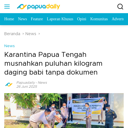
Home
News
Feature
Laporan Khusus
Opini
Komunitas
Advertori
Beranda
News
News
Karantina Papua Tengah
musnahkan puluhan kilogram
daging babi tanpa dokumen
Papuadaily
-
News
26 Juni 2025