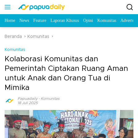
Home
News
Feature
Laporan Khusus
Opini
Komunitas
Advertori
Beranda
Komunitas
Komunitas
Kolaborasi Komunitas dan
Pemerintah Ciptakan Ruang Aman
untuk Anak dan Orang Tua di
Mimika
Papuadaily
-
Komunitas
18 Juli 2025