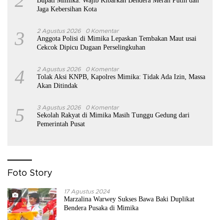
2
Bupati Mimika: Wajib Kibarkan Bendera Merah Putih dan
Jaga Kebersihan Kota
3
2 Agustus 2026
0 Komentar
Anggota Polisi di Mimika Lepaskan Tembakan Maut usai
Cekcok Dipicu Dugaan Perselingkuhan
4
2 Agustus 2026
0 Komentar
Tolak Aksi KNPB, Kapolres Mimika: Tidak Ada Izin, Massa
Akan Ditindak
5
3 Agustus 2026
0 Komentar
Sekolah Rakyat di Mimika Masih Tunggu Gedung dari
Pemerintah Pusat
Foto Story
17 Agustus 2024
Marzalina Warwey Sukses Bawa Baki Duplikat
Bendera Pusaka di Mimika