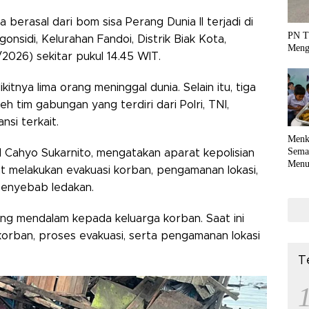
berasal dari bom sisa Perang Dunia II terjadi di
PN T
nsidi, Kelurahan Fandoi, Distrik Biak Kota,
Meng
2026) sekitar pukul 14.45 WIT.
tnya lima orang meninggal dunia. Selain itu, tiga
h tim gabungan yang terdiri dari Polri, TNI,
nsi terkait.
Menk
Sema
Cahyo Sukarnito, mengatakan aparat kepolisian
Menu
 melakukan evakuasi korban, pengamanan lokasi,
Terko
penyebab ledakan.
coli
g mendalam kepada keluarga korban. Saat ini
orban, proses evakuasi, serta pengamanan lokasi
T