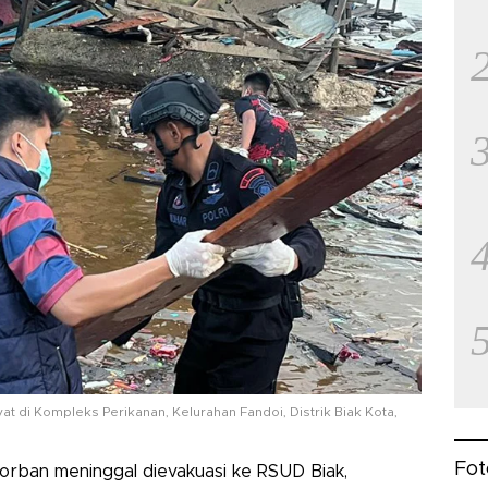
 di Kompleks Perikanan, Kelurahan Fandoi, Distrik Biak Kota,
Fot
rban meninggal dievakuasi ke RSUD Biak,