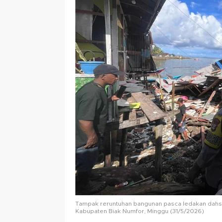
Tampak reruntuhan bangunan pasca ledakan dahsyat
Kabupaten Biak Numfor, Minggu (31/5/2026)