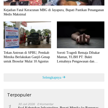
Kejadian Fatal Keracunan MBG di Jayapura, Bupati Pastikan Penanganan
Medis Maksimal
Tekan Antrean di SPBU, Pemkab
Soroti Tragedi Remaja Dibakar
Mimika Berlakukan Ganjil-Genap
Mantan, YLBH PT: Bukti
untuk Biosolar Mulai 10 Agustus
Lemahnya Pengawasan dan
Pendidikan Karakter
Selengkapnya
Terpopuler
1
30 Juli 2026
0 Komentar
Soal Kebutuhan Infrastruktur, Bupati Mimika ke Bappenas: