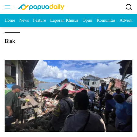
Home
News
Feature
Laporan Khusus
Opini
Komunitas
Advertori
Biak