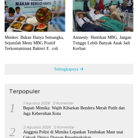
Menkes: Bukan Hanya Semangka,
Amnesty: Hentikan MBG, Jangan
Sejumlah Menu MBG Positif
Tunggu Lebih Banyak Anak Jadi
Terkontaminasi Bakteri E. coli
Korban
Selengkapnya
Terpopuler
1
1 Agustus 2026
0 Komentar
Bupati Mimika: Wajib Kibarkan Bendera Merah Putih dan
Jaga Kebersihan Kota
2
2 Agustus 2026
0 Komentar
Anggota Polisi di Mimika Lepaskan Tembakan Maut usai
Cekcok Dipicu Dugaan Perselingkuhan