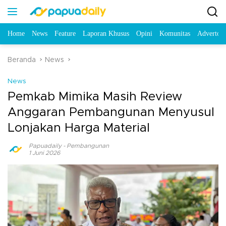
Home
News
Feature
Laporan Khusus
Opini
Komunitas
Advertori
Beranda
News
News
Pemkab Mimika Masih Review
Anggaran Pembangunan Menyusul
Lonjakan Harga Material
Papuadaily
-
Pembangunan
1 Juni 2026