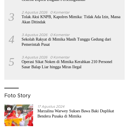
3
2 Agustus 2026
0 Komentar
Tolak Aksi KNPB, Kapolres Mimika: Tidak Ada Izin, Massa
Akan Ditindak
4
3 Agustus 2026
0 Komentar
Sekolah Rakyat di Mimika Masih Tunggu Gedung dari
Pemerintah Pusat
5
3 Agustus 2026
0 Komentar
Operasi Sikat Noken di Mimika Kerahkan 210 Personel
Sasar Balap Liar hingga Miras Ilegal
Foto Story
17 Agustus 2024
Marzalina Warwey Sukses Bawa Baki Duplikat
Bendera Pusaka di Mimika