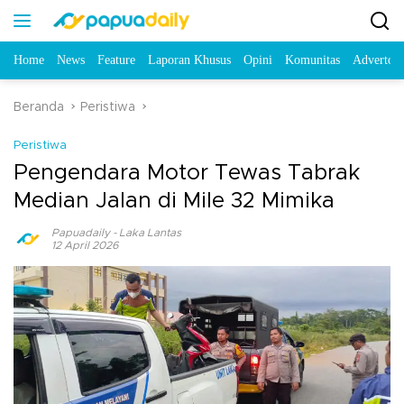
Home
News
Feature
Laporan Khusus
Opini
Komunitas
Advertori
Beranda
Peristiwa
Peristiwa
Pengendara Motor Tewas Tabrak
Median Jalan di Mile 32 Mimika
Papuadaily
-
Laka Lantas
12 April 2026