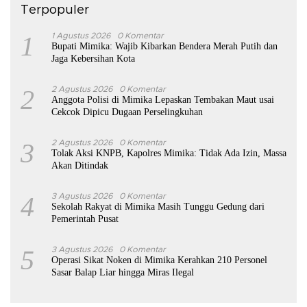
Terpopuler
1
1 Agustus 2026
0 Komentar
Bupati Mimika: Wajib Kibarkan Bendera Merah Putih dan
Jaga Kebersihan Kota
2
2 Agustus 2026
0 Komentar
Anggota Polisi di Mimika Lepaskan Tembakan Maut usai
Cekcok Dipicu Dugaan Perselingkuhan
3
2 Agustus 2026
0 Komentar
Tolak Aksi KNPB, Kapolres Mimika: Tidak Ada Izin, Massa
Akan Ditindak
4
3 Agustus 2026
0 Komentar
Sekolah Rakyat di Mimika Masih Tunggu Gedung dari
Pemerintah Pusat
5
3 Agustus 2026
0 Komentar
Operasi Sikat Noken di Mimika Kerahkan 210 Personel
Sasar Balap Liar hingga Miras Ilegal