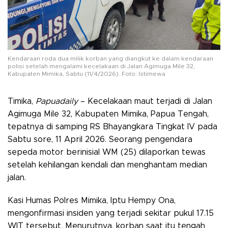
Kendaraan roda dua milik korban yang diangkut ke dalam kendaraan
polisi setelah mengalami kecelakaan di Jalan Agimuga Mile 32,
Kabupaten Mimika, Sabtu (11/4/2026). Foto: Istimewa
Timika,
Papuadaily
– Kecelakaan maut terjadi di Jalan
Agimuga Mile 32, Kabupaten Mimika, Papua Tengah,
tepatnya di samping RS Bhayangkara Tingkat IV pada
Sabtu sore, 11 April 2026. Seorang pengendara
sepeda motor berinisial WM (25) dilaporkan tewas
setelah kehilangan kendali dan menghantam median
jalan.
Kasi Humas Polres Mimika, Iptu Hempy Ona,
mengonfirmasi insiden yang terjadi sekitar pukul 17.15
WIT tersebut. Menurutnya, korban saat itu tengah