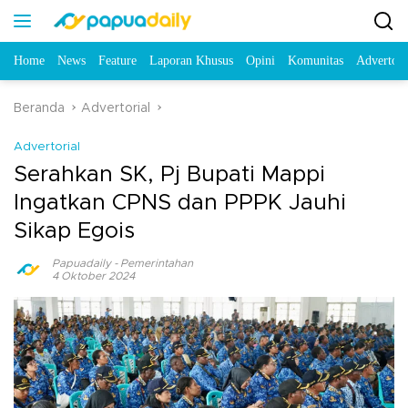
Home
News
Feature
Laporan Khusus
Opini
Komunitas
Advertori
Beranda
Advertorial
Advertorial
Serahkan SK, Pj Bupati Mappi
Ingatkan CPNS dan PPPK Jauhi
Sikap Egois
Papuadaily
-
Pemerintahan
4 Oktober 2024