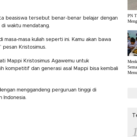
PN T
ta beasiswa tersebut benar-benar belajar dengan
Meng
 di waktu mendatang.
di masa-masa kuliah seperti ini. Kamu akan bawa
” pesan Kristosimus.
pati Mappi Kristosimus Agawemu untuk
Menk
Sema
ih kompetitif dan generasi asal Mappi bisa kembali
Menu
Terko
coli
5 dengan menggandeng perguruan tinggi di
h Indonesia.
T