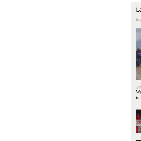
L
In
28
Wa
tu