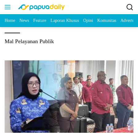
Home
News
Feature
Laporan Khusus
Opini
Komunitas
Advertori
Mal Pelayanan Publik