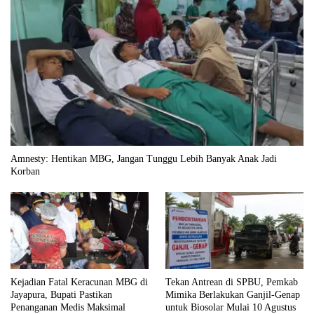
Amnesty: Hentikan MBG, Jangan Tunggu Lebih Banyak Anak Jadi
Korban
Kejadian Fatal Keracunan MBG di
Tekan Antrean di SPBU, Pemkab
Jayapura, Bupati Pastikan
Mimika Berlakukan Ganjil-Genap
Penanganan Medis Maksimal
untuk Biosolar Mulai 10 Agustus