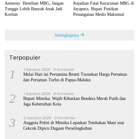
Amnesty: Hentikan MBG, Jangan
Kejadian Fatal Keracunan MBG di
Tunggu Lebih Banyak Anak Jadi
Jayapura, Bupati Pastikan
Korban
Penanganan Medis Maksimal
Selengkapnya
Terpopuler
1
1 Agustus 2026
0 Komentar
Mulai Hari ini Pertamina Resmi Turunkan Harga Pertamax
dan Pertamax Turbo di Papua-Maluku
2
1 Agustus 2026
0 Komentar
Bupati Mimika: Wajib Kibarkan Bendera Merah Putih dan
Jaga Kebersihan Kota
3
2 Agustus 2026
0 Komentar
Anggota Polisi di Mimika Lepaskan Tembakan Maut usai
Cekcok Dipicu Dugaan Perselingkuhan