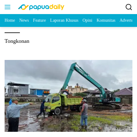
Home
News
Feature
Laporan Khusus
Opini
Komunitas
Advertori
Tongkonan