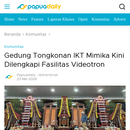
Home
News
Feature
Laporan Khusus
Opini
Komunitas
Advertori
Beranda
Komunitas
Komunitas
Gedung Tongkonan IKT Mimika Kini
Dilengkapi Fasilitas Videotron
Papuadaily
-
Advertorial
23 Mei 2026