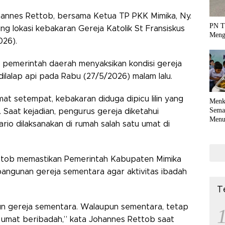
hannes Rettob, bersama Ketua TP PKK Mimika, Ny.
PN T
ng lokasi kebakaran Gereja Katolik St Fransiskus
Meng
026).
 pemerintah daerah menyaksikan kondisi gereja
dilalap api pada Rabu (27/5/2026) malam lalu.
t setempat, kebakaran diduga dipicu lilin yang
Menk
Sema
 Saat kejadian, pengurus gereja diketahui
Menu
rio dilaksanakan di rumah salah satu umat di
Terko
coli
ttob memastikan Pemerintah Kabupaten Mimika
gunan gereja sementara agar aktivitas ibadah
T
un gereja sementara. Walaupun sementara, tetap
 umat beribadah,” kata Johannes Rettob saat