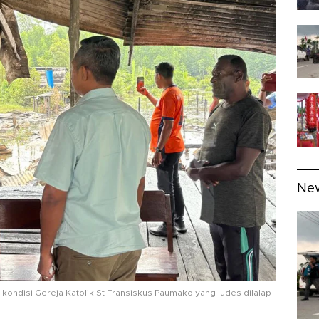
Ne
kondisi Gereja Katolik St Fransiskus Paumako yang ludes dilalap