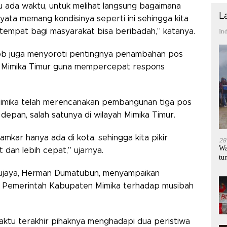
tu ada waktu, untuk melihat langsung bagaimana
L
yata memang kondisinya seperti ini sehingga kita
empat bagi masyarakat bisa beribadah,” katanya.
In
ob juga menyoroti pentingnya penambahan pos
r Mimika Timur guna mempercepat respons
imika telah merencanakan pembangunan tiga pos
pan, salah satunya di wilayah Mimika Timur.
mkar hanya ada di kota, sehingga kita pikir
28
Wa
 dan lebih cepat,” ujarnya.
tu
ujaya, Herman Dumatubun, menyampaikan
an Pemerintah Kabupaten Mimika terhadap musibah
ktu terakhir pihaknya menghadapi dua peristiwa