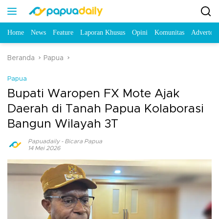
Home
News
Feature
Laporan Khusus
Opini
Komunitas
Advertori
Beranda
Papua
Papua
Bupati Waropen FX Mote Ajak
Daerah di Tanah Papua Kolaborasi
Bangun Wilayah 3T
Papuadaily
-
Bicara Papua
14 Mei 2026