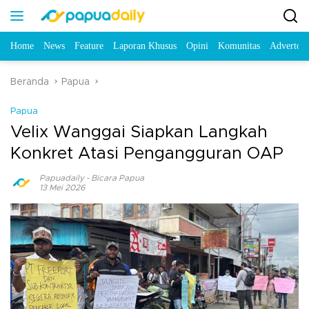
Home
News
Feature
Laporan Khusus
Opini
Komunitas
Advertori
Beranda
Papua
Papua
Velix Wanggai Siapkan Langkah
Konkret Atasi Pengangguran OAP
Papuadaily
-
Bicara Papua
13 Mei 2026