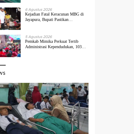
6 Agustus 2026
Kejadian Fatal Keracunan MBG di
Jayapura, Bupati Pastikan
Penanganan Medis Maksimal
5 Agustus 2026
Pemkab Mimika Perkuat Tertib
Administrasi Kependudukan, 103
Pasangan Ikuti Isbat Nikah Massal
ws