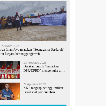
 Oktober 2025
rga Intan Jaya nyatakan “Soanggama Berdarah”
ntut Negara bertanggungjawab
20 Agustus 2025
Desakan publik “bubarkan
DPR/DPRD” mengemuka di
media sosial
19 Agustus 2025
KKJ: tangkap petinggi militer
Israel soal pembunuhan
berencana Jurnalis di Gaza