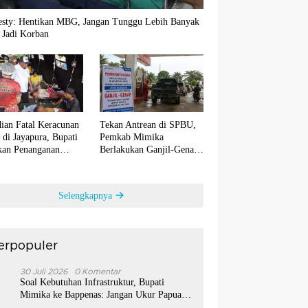
sty: Hentikan MBG, Jangan Tunggu Lebih Banyak
 Jadi Korban
ian Fatal Keracunan
Tekan Antrean di SPBU,
di Jayapura, Bupati
Pemkab Mimika
ikan Penanganan
Berlakukan Ganjil-Genap
s Maksimal
untuk Biosolar Mulai 10
Agustus
Selengkapnya
erpopuler
1
30 Juli 2026
0 Komentar
Soal Kebutuhan Infrastruktur, Bupati
Mimika ke Bappenas: Jangan Ukur Papua
Pakai Standar Jawa