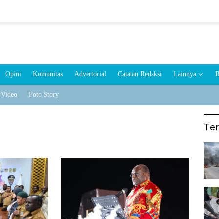
Opini
Komunitas
Advertorial
Catatan Redaksi
Lainnya
R
Video
Foto Story
Te