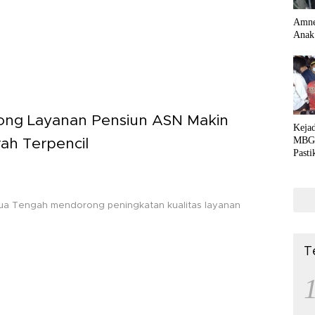
Amne
Anak
ng Layanan Pensiun ASN Makin
Kejad
MBG 
ah Terpencil
Past
Medi
apua Tengah mendorong peningkatan kualitas layanan
T