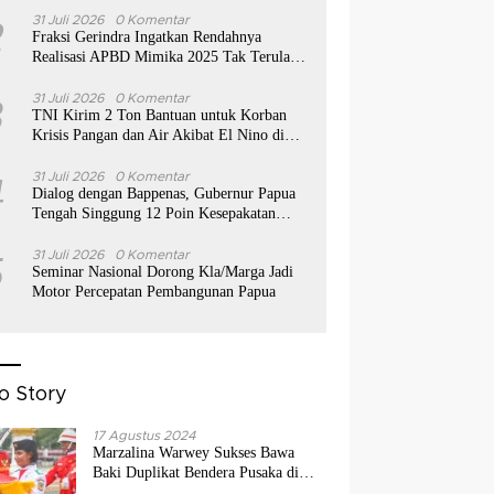
2
31 Juli 2026
0 Komentar
Fraksi Gerindra Ingatkan Rendahnya
Realisasi APBD Mimika 2025 Tak Terulang
Tahun ini
3
31 Juli 2026
0 Komentar
TNI Kirim 2 Ton Bantuan untuk Korban
Krisis Pangan dan Air Akibat El Nino di
Puncak Jaya
4
31 Juli 2026
0 Komentar
Dialog dengan Bappenas, Gubernur Papua
Tengah Singgung 12 Poin Kesepakatan
Timika
5
31 Juli 2026
0 Komentar
Seminar Nasional Dorong Kla/Marga Jadi
Motor Percepatan Pembangunan Papua
o Story
17 Agustus 2024
Marzalina Warwey Sukses Bawa
Baki Duplikat Bendera Pusaka di
Mimika