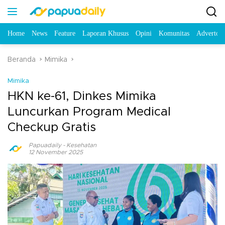
Home
News
Feature
Laporan Khusus
Opini
Komunitas
Advertori
Beranda
Mimika
Mimika
HKN ke-61, Dinkes Mimika
Luncurkan Program Medical
Checkup Gratis
Papuadaily
-
Kesehatan
12 November 2025