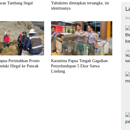
wan Tambang Ilegal
Yahukimo ditetapkan tersangka, ini
identitasnya
L
In
28
Wa
apua Perintahkan Proses
Karantina Papua Tengah Gagalkan
tu
daki Illegal ke Puncak
Penyelundupan 5 Ekor Satwa
Lindung