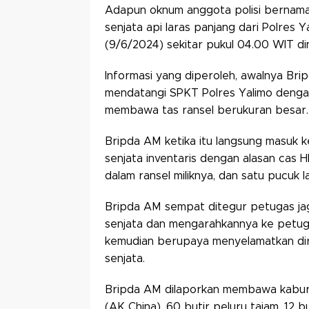
Adapun oknum anggota polisi berna
senjata api laras panjang dari Polre
(9/6/2024) sekitar pukul 04.00 WIT dini
Informasi yang diperoleh, awalnya Br
mendatangi SPKT Polres Yalimo denga
membawa tas ransel berukuran besar
Bripda AM ketika itu langsung masuk 
senjata inventaris dengan alasan cas 
dalam ransel miliknya, dan satu pucuk l
Bripda AM sempat ditegur petugas jag
senjata dan mengarahkannya ke petug
kemudian berupaya menyelamatkan dir
senjata.
Bripda AM dilaporkan membawa kabur 4
(AK China), 60 butir peluru tajam, 12 b