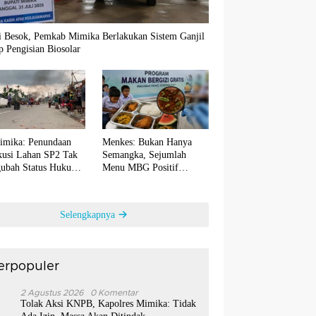
i Besok, Pemkab Mimika Berlakukan Sistem Ganjil
 Pengisian Biosolar
imika: Penundaan
Menkes: Bukan Hanya
kusi Lahan SP2 Tak
Semangka, Sejumlah
ubah Status Hukum
Menu MBG Positif
utusan Inkrah
Terkontaminasi Bakteri E.
coli
Selengkapnya
erpopuler
1
2 Agustus 2026
0 Komentar
Tolak Aksi KNPB, Kapolres Mimika: Tidak