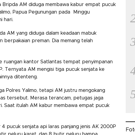
ma Bripda AM diduga membawa kabur empat pucuk
s Yalimo, Papua Pegunungan pada Minggu
 hari.
ipda AM yang diduga dalam keadaan mabuk
n berpakaian preman. Dia memang telah
.
ke ruangan kantor Satlantas tempat penyimpanan
HP. Ternyata AM mengisi tiga pucuk senjata ke
ainnya ditenteng.
a Polres Yalimo, tetapi AM justru mengokang
as tersebut. Merasa terancam, petugas jaga
i. Saat itulah AM kabur membawa empat pucuk
 pucuk senjata api laras panjang jenis AK 2000P
Fot
utir peluru karet, dan 8 butir peluru hampa.