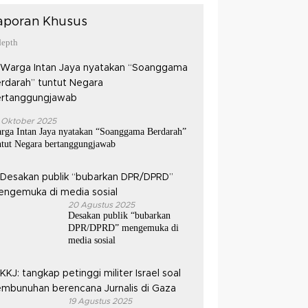
aporan Khusus
depth
 Oktober 2025
rga Intan Jaya nyatakan “Soanggama Berdarah”
ntut Negara bertanggungjawab
20 Agustus 2025
Desakan publik “bubarkan
DPR/DPRD” mengemuka di
media sosial
19 Agustus 2025