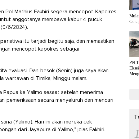
en Pol Mathius Fakhiri segera mencopot Kapolres
Mula
untut anggotanya membawa kabur 4 pucuk
Genap
 (9/6/2024).
eristiwa itu terjadi begitu saja, dan memastikan
engan mencopot kapolres sebagai
PN T
Ekse
ta evaluasi. Dan besok (Senin) juga saya akan
Meng
da wartawan di Timika, Minggu malam.
dan P
lda Papua ke Yalimo sesaat setelah menerima
kan pemeriksaan secara menyeluruh dan mencari
T
ana (Yalimo). Hari ini akan mereka cek
ngan dari Jayapura di Yalimo,” jelas Fakhiri.