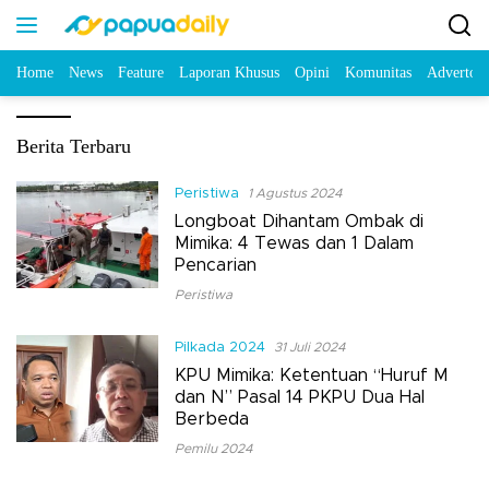
Home
News
Feature
Laporan Khusus
Opini
Komunitas
Advertori
Berita Terbaru
Peristiwa
1 Agustus 2024
Longboat Dihantam Ombak di
Mimika: 4 Tewas dan 1 Dalam
Pencarian
Peristiwa
Pilkada 2024
31 Juli 2024
KPU Mimika: Ketentuan “Huruf M
dan N” Pasal 14 PKPU Dua Hal
Berbeda
Pemilu 2024