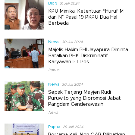
Blog
31 Juli 2024
KPU Mimika: Ketentuan “Huruf M
dan N” Pasal 19 PKPU Dua Hal
Berbeda
News
30 Juli 2024
Majelis Hakim PHI Jayapura Diminta
Batalkan PHK Diskriminatif
Karyawan PT Pos
Papua
News
30 Juli 2024
Sepak Terjang Mayjen Rudi
Puruwito yang Dipromosi Jabat
Pangdam Cenderawasih
News
Papua
29 Juli 2024
Pertama Kali, Non OAP Dilibatkan