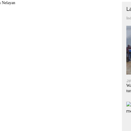
 Nelayan
L
In
28
Wa
tu