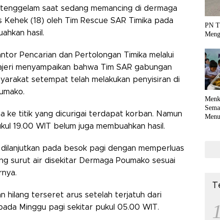
 tenggelam saat sedang memancing di dermaga
Kehek (18) oleh Tim Rescue SAR Timika pada
PN T
hkan hasil.
Meng
ntor Pencarian dan Pertolongan Timika melalui
tlajeri menyampaikan bahwa Tim SAR gabungan
yarakat setempat telah melakukan penyisiran di
oumako.
Menk
Sema
a ke titik yang dicurigai terdapat korban. Namun
Menu
Terko
kul 19.00 WIT belum juga membuahkan hasil.
coli
 dilanjutkan pada besok pagi dengan memperluas
ng surut air disekitar Dermaga Poumako sesuai
rnya.
T
 hilang terseret arus setelah terjatuh dari
ada Minggu pagi sekitar pukul 05.00 WIT.