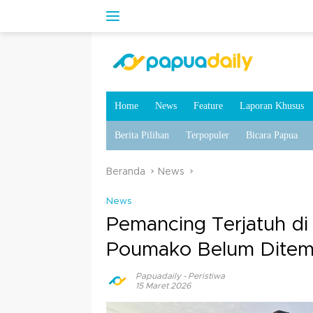
Home
News
Feature
Laporan Khusus
Berita Pilihan
Terpopuler
Bicara Papua
Beranda
News
News
Pemancing Terjatuh d
Poumako Belum Dite
Papuadaily
-
Peristiwa
15 Maret 2026