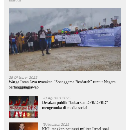
Indepth
28 Oktober 2025
Warga Intan Jaya nyatakan “Soanggama Berdarah” tuntut Negara
bertanggungjawab
20 Agustus 2025
Desakan publik “bubarkan DPR/DPRD”
mengemuka di media sosial
19 Agustus 2025
KKJ: tangkap petinggi militer Israel soal