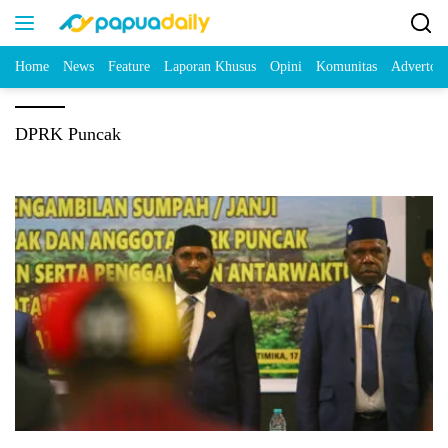
Home
News
Feature
Laporan Khusus
Opini
Komunitas
Advertori
DPRK Puncak