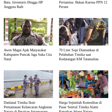
Batu, Inventaris Hingga HP
Pertamina: Bukan Karena PPN 12
Anggota Raib
Persen
Awen Magai Ajak Masyarakat
70 Liter Sopi Diamankan di
Kabupaten Puncak Jaga Suka Cita
Pelabuhan Timika saat
Natal
Kedatangan KM Tatamailau
Danlanal Timika Ikuti
Harga Sejumlah Komoditas di
Pemantauan Kelancaran Angkutan
Pasar Sentral Timika Alami
Nataru di Perairan Amamapare
Kenaikan Jelang Nataru