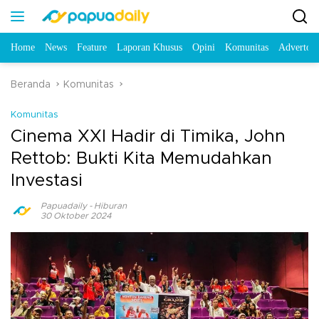
Home
News
Feature
Laporan Khusus
Opini
Komunitas
Advertori
Beranda
Komunitas
Komunitas
Cinema XXI Hadir di Timika, John
Rettob: Bukti Kita Memudahkan
Investasi
Papuadaily
-
Hiburan
30 Oktober 2024