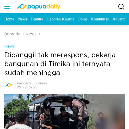
Home
News
Feature
Laporan Khusus
Opini
Komunitas
Advertori
Beranda
News
News
Dipanggil tak merespons, pekerja
bangunan di Timika ini ternyata
sudah meninggal
Papuadaily
-
News
26 Juni 2025