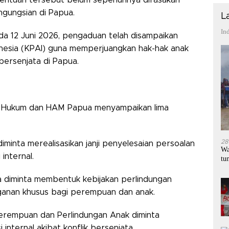
ngungsian di Papua.
L
In
a 12 Juni 2026, pengaduan telah disampaikan
nesia (KPAI) guna memperjuangkan hak-hak anak
bersenjata di Papua.
ak Hukum dan HAM Papua menyampaikan lima
28
iminta merealisasikan janji penyelesaian persoalan
Wa
internal.
tu
 diminta membentuk kebijakan perlindungan
ganan khusus bagi perempuan dan anak.
rempuan dan Perlindungan Anak diminta
ternal akibat konflik bersenjata.