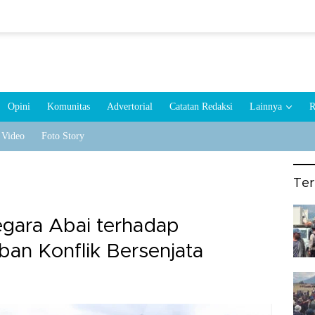
Opini
Komunitas
Advertorial
Catatan Redaksi
Lainnya
R
Video
Foto Story
Te
egara Abai terhadap
ban Konflik Bersenjata