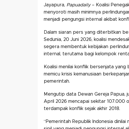
Jayapura,
Papuadaily
– Koalisi Penega
menyoroti masih minimnya perlindungan
menjadi pengungsi internal akibat konf
Dalam siaran pers yang diterbitkan b
Sedunia, 20 Juni 2026, koalisi mende
segera membentuk kebijakan perlindu
internal, terutama bagi kelompok ren
Koalisi menilai konflik bersenjata yang
memicu krisis kemanusiaan berkepanjan
pemerintah.
Mengutip data Dewan Gereja Papua, ju
April 2026 mencapai sekitar 107.000 
terdampak konflik sejak akhir 2018.
“Pemerintah Republik Indonesia dinila
sipil yang menjadi pengungsi internal ak