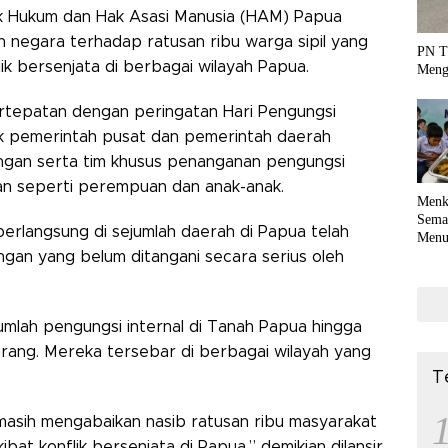
k Hukum dan Hak Asasi Manusia (HAM) Papua
 negara terhadap ratusan ribu warga sipil yang
PN T
lik bersenjata di berbagai wilayah Papua.
Meng
ertepatan dengan peringatan Hari Pengungsi
sak pemerintah pusat dan pemerintah daerah
ngan serta tim khusus penanganan pengungsi
tan seperti perempuan dan anak-anak.
Menk
Sema
 berlangsung di sejumlah daerah di Papua telah
Menu
Terko
gan yang belum ditangani secara serius oleh
coli
mlah pengungsi internal di Tanah Papua hingga
orang. Mereka tersebar di berbagai wilayah yang
T
i masih mengabaikan nasib ratusan ribu masyarakat
ibat konflik bersenjata di Papua,” demikian dilansir