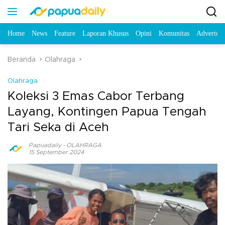
Home
News
Feature
Laporan Khusus
Opini
Komunitas
Advertori
Beranda
Olahraga
Olahraga
Koleksi 3 Emas Cabor Terbang
Layang, Kontingen Papua Tengah
Tari Seka di Aceh
Papuadaily
-
OLAHRAGA
15 September 2024