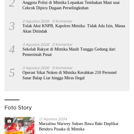
2
Anggota Polisi di Mimika Lepaskan Tembakan Maut usai
Cekcok Dipicu Dugaan Perselingkuhan
3
2 Agustus 2026
0 Komentar
Tolak Aksi KNPB, Kapolres Mimika: Tidak Ada Izin, Massa
Akan Ditindak
4
3 Agustus 2026
0 Komentar
Sekolah Rakyat di Mimika Masih Tunggu Gedung dari
Pemerintah Pusat
5
3 Agustus 2026
0 Komentar
Operasi Sikat Noken di Mimika Kerahkan 210 Personel
Sasar Balap Liar hingga Miras Ilegal
Foto Story
17 Agustus 2024
Marzalina Warwey Sukses Bawa Baki Duplikat
Bendera Pusaka di Mimika