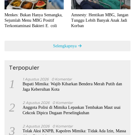
Menkes: Bukan Hanya Semangka,
Amnesty: Hentikan MBG, Jangan
Sejumlah Menu MBG Positif
Tunggu Lebih Banyak Anak Jadi
Terkontaminasi Bakteri E. coli
Korban
Selengkapnya
Terpopuler
1
1 Agustus 2026
0 Komentar
Bupati Mimika: Wajib Kibarkan Bendera Merah Putih dan
Jaga Kebersihan Kota
2
2 Agustus 2026
0 Komentar
Anggota Polisi di Mimika Lepaskan Tembakan Maut usai
Cekcok Dipicu Dugaan Perselingkuhan
3
2 Agustus 2026
0 Komentar
Tolak Aksi KNPB, Kapolres Mimika: Tidak Ada Izin, Massa