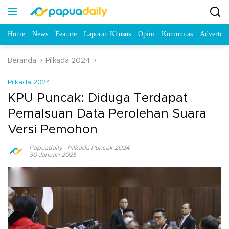
Home
News
Feature
Laporan Khusus
Opini
Komunitas
Advertori
Beranda
Pilkada 2024
Pilkada 2024
KPU Puncak: Diduga Terdapat
Pemalsuan Data Perolehan Suara
Versi Pemohon
Papuadaily
-
Pilkada Puncak 2024
30 Januari 2025