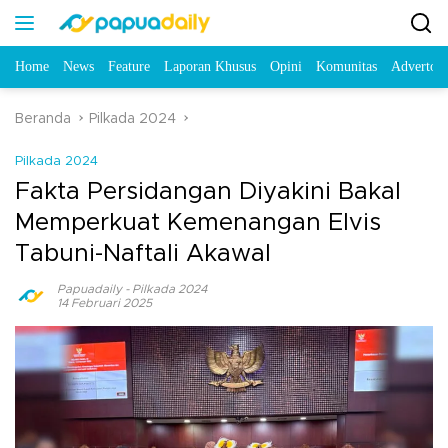
Home
News
Feature
Laporan Khusus
Opini
Komunitas
Advertori
Beranda
Pilkada 2024
Pilkada 2024
Fakta Persidangan Diyakini Bakal
Memperkuat Kemenangan Elvis
Tabuni-Naftali Akawal
Papuadaily
-
Pilkada 2024
14 Februari 2025