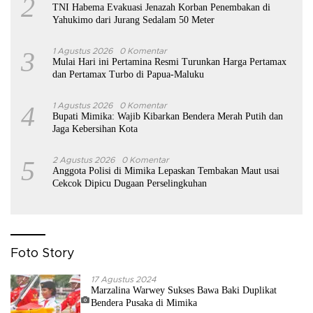
2
TNI Habema Evakuasi Jenazah Korban Penembakan di
Yahukimo dari Jurang Sedalam 50 Meter
3
1 Agustus 2026
0 Komentar
Mulai Hari ini Pertamina Resmi Turunkan Harga Pertamax
dan Pertamax Turbo di Papua-Maluku
4
1 Agustus 2026
0 Komentar
Bupati Mimika: Wajib Kibarkan Bendera Merah Putih dan
Jaga Kebersihan Kota
5
2 Agustus 2026
0 Komentar
Anggota Polisi di Mimika Lepaskan Tembakan Maut usai
Cekcok Dipicu Dugaan Perselingkuhan
Foto Story
17 Agustus 2024
Marzalina Warwey Sukses Bawa Baki Duplikat
Bendera Pusaka di Mimika