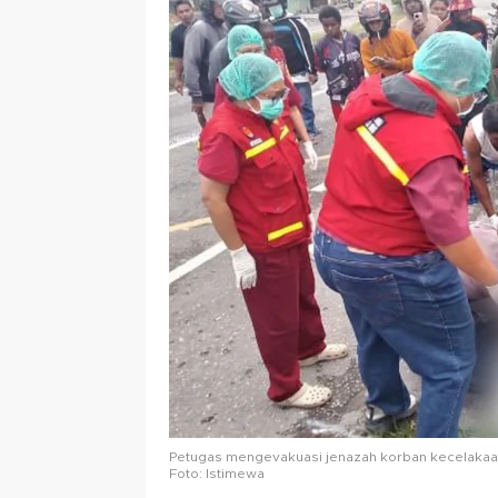
Petugas mengevakuasi jenazah korban kecelakaan 
Foto: Istimewa