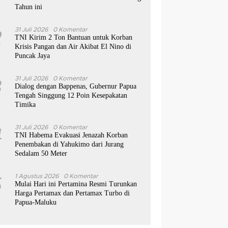
Tahun ini
2
31 Juli 2026
0 Komentar
TNI Kirim 2 Ton Bantuan untuk Korban
Krisis Pangan dan Air Akibat El Nino di
Puncak Jaya
3
31 Juli 2026
0 Komentar
Dialog dengan Bappenas, Gubernur Papua
Tengah Singgung 12 Poin Kesepakatan
Timika
4
31 Juli 2026
0 Komentar
TNI Habema Evakuasi Jenazah Korban
Penembakan di Yahukimo dari Jurang
Sedalam 50 Meter
5
1 Agustus 2026
0 Komentar
Mulai Hari ini Pertamina Resmi Turunkan
Harga Pertamax dan Pertamax Turbo di
Papua-Maluku