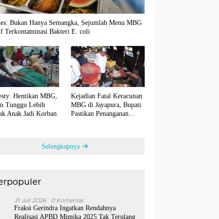
es: Bukan Hanya Semangka, Sejumlah Menu MBG
if Terkontaminasi Bakteri E. coli
sty: Hentikan MBG,
Kejadian Fatal Keracunan
an Tunggu Lebih
MBG di Jayapura, Bupati
ak Anak Jadi Korban
Pastikan Penanganan
Medis Maksimal
Selengkapnya
erpopuler
1
31 Juli 2026
0 Komentar
Fraksi Gerindra Ingatkan Rendahnya
Realisasi APBD Mimika 2025 Tak Terulang