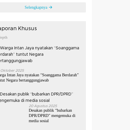
Selengkapnya
aporan Khusus
depth
 Oktober 2025
rga Intan Jaya nyatakan “Soanggama Berdarah”
ntut Negara bertanggungjawab
20 Agustus 2025
Desakan publik “bubarkan
DPR/DPRD” mengemuka di
media sosial