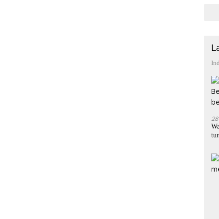
L
In
28
Wa
tu