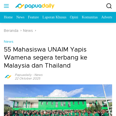
Home
News
Feature
Laporan Khusus
Opini
Komunitas
Advertori
Beranda
News
News
55 Mahasiswa UNAIM Yapis
Wamena segera terbang ke
Malaysia dan Thailand
Papuadaily
-
News
22 Oktober 2025