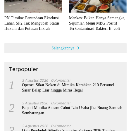
PN Timika: Penundaan Eksekusi
Menkes: Bukan Hanya Semangka,
Lahan SP2 Tak Mengubah Status
Sejumlah Menu MBG Positif
Hukum dan Putusan Inkrah
Terkontaminasi Bakteri E. coli
Selengkapnya
Terpopuler
1
3 Agustus 2026
0 Komentar
Operasi Sikat Noken di Mimika Kerahkan 210 Personel
Sasar Balap Liar hingga Miras Ilegal
2
3 Agustus 2026
0 Komentar
Bupati Mimika Ancam Cabut Izin Usaha jika Buang Sampah
Sembarangan
3
3 Agustus 2026
0 Komentar
Data Penduduk Mimika Semester Pertama 2026 Tembus