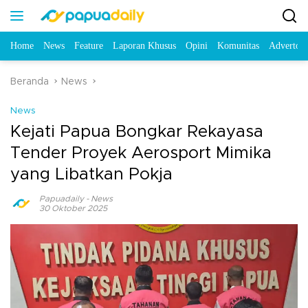
Home
News
Feature
Laporan Khusus
Opini
Komunitas
Advertori
Beranda
News
News
Kejati Papua Bongkar Rekayasa
Tender Proyek Aerosport Mimika
yang Libatkan Pokja
Papuadaily
-
News
30 Oktober 2025