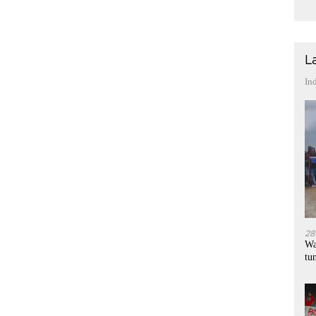
L
In
28
Wa
tu