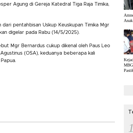
per Agung di Gereja Katedral Tiga Raja Timika,
Amne
Anak
n dari pentahbisan Uskup Keuskupan Timika Mgr
an digelar pada Rabu (14/5/2025).
but Mgr Bernardus cukup dikenal oleh Paus Leo
 Agustinus (OSA), keduanya beberapa kali
Kejad
 Papua.
MBG 
Past
Medi
T