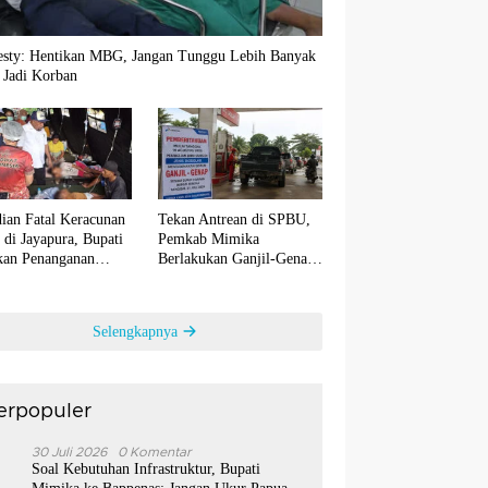
sty: Hentikan MBG, Jangan Tunggu Lebih Banyak
 Jadi Korban
ian Fatal Keracunan
Tekan Antrean di SPBU,
di Jayapura, Bupati
Pemkab Mimika
ikan Penanganan
Berlakukan Ganjil-Genap
s Maksimal
untuk Biosolar Mulai 10
Agustus
Selengkapnya
erpopuler
1
30 Juli 2026
0 Komentar
Soal Kebutuhan Infrastruktur, Bupati