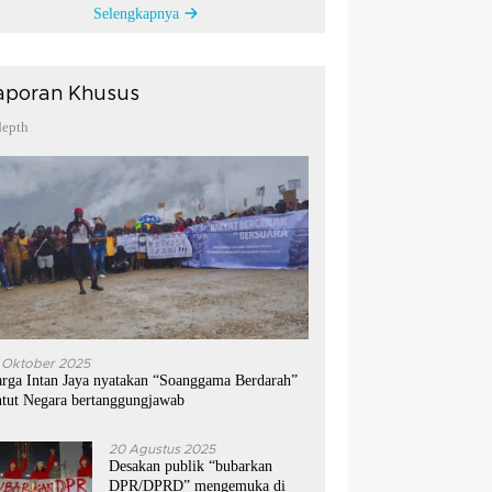
Selengkapnya
aporan Khusus
depth
 Oktober 2025
rga Intan Jaya nyatakan “Soanggama Berdarah”
ntut Negara bertanggungjawab
20 Agustus 2025
Desakan publik “bubarkan
DPR/DPRD” mengemuka di