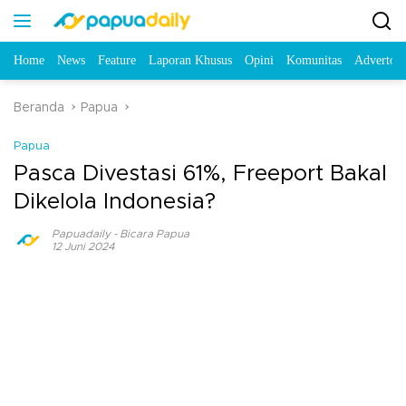
Home
News
Feature
Laporan Khusus
Opini
Komunitas
Advertori
Beranda
Papua
Papua
Pasca Divestasi 61%, Freeport Bakal
Dikelola Indonesia?
Papuadaily
-
Bicara Papua
12 Juni 2024