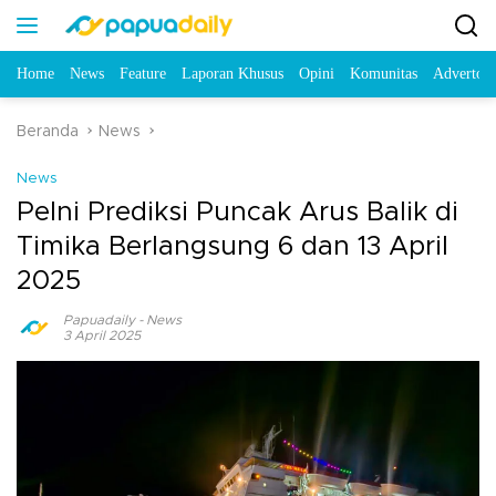
Home
News
Feature
Laporan Khusus
Opini
Komunitas
Advertori
Beranda
News
News
Pelni Prediksi Puncak Arus Balik di
Timika Berlangsung 6 dan 13 April
2025
Papuadaily
-
News
3 April 2025