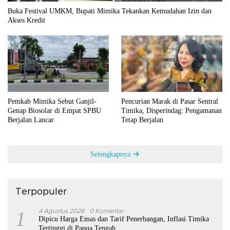
Buka Festival UMKM, Bupati Mimika Tekankan Kemudahan Izin dan
Akses Kredit
Pemkab Mimika Sebut Ganjil-
Pencurian Marak di Pasar Sentral
Genap Biosolar di Empat SPBU
Timika, Disperindag: Pengamanan
Berjalan Lancar
Tetap Berjalan
Selengkapnya
Terpopuler
1
4 Agustus 2026
0 Komentar
Dipicu Harga Emas dan Tarif Penerbangan, Inflasi Timika
Tertinggi di Papua Tengah