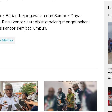
L
In
tor Badan Kepegawaian dan Sumber Daya
. Pintu kantor tersebut dipalang menggunakan
as kantor sempat lumpuh.
b Mimika
28
Wa
tu