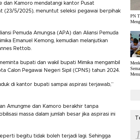
dan Kamoro mendatangi kantor Pusat
 (23/5/2025), menuntut seleksi pegawai berpihak
PN T
Meng
iansi Pemuda Amungsa (APA) dan Aliansi Pemuda
imika Emanuel Kemong, kemudian melanjutkan
nnes Rettob.
meminta bupati dan wakil bupati Mimika mengambil
Menk
Sema
ota Calon Pegawai Negeri Sipil (CPNS) tahun 2024.
Menu
Terko
duduk di kantor bupati sampai aspirasi terjawab,”
coli
rapan Amungme dan Kamoro berakhir tanpa
lisasi massa dalam jumlah besar jika aspirasi ini
T
perti begitu tidak boleh terjadi lagi. Sehingga