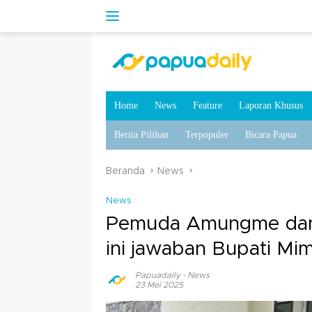
Home
News
Feature
Laporan Khusus
Berita Pilihan
Terpopuler
Bicara Papua
Beranda
News
News
Pemuda Amungme dan 
ini jawaban Bupati Mim
Papuadaily
-
News
23 Mei 2025