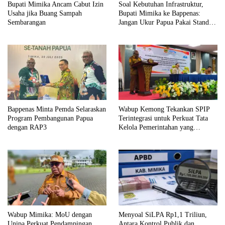
Bupati Mimika Ancam Cabut Izin
Soal Kebutuhan Infrastruktur,
Usaha jika Buang Sampah
Bupati Mimika ke Bappenas:
Sembarangan
Jangan Ukur Papua Pakai Standar
Jawa
Bappenas Minta Pemda Selaraskan
Wabup Kemong Tekankan SPIP
Program Pembangunan Papua
Terintegrasi untuk Perkuat Tata
dengan RAP3
Kelola Pemerintahan yang
Akuntabel
Wabup Mimika: MoU dengan
Menyoal SiLPA Rp1,1 Triliun,
Unipa Perkuat Pendampingan
Antara Kontrol Publik dan