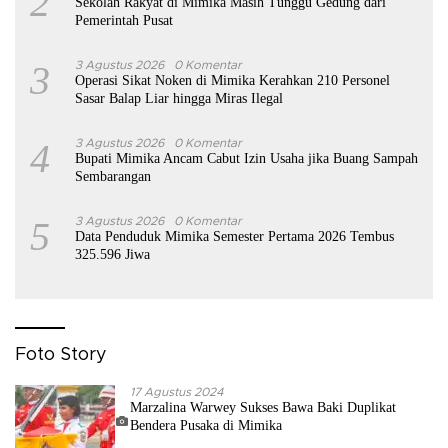
2
Sekolah Rakyat di Mimika Masih Tunggu Gedung dari
Pemerintah Pusat
3
3 Agustus 2026
0 Komentar
Operasi Sikat Noken di Mimika Kerahkan 210 Personel
Sasar Balap Liar hingga Miras Ilegal
4
3 Agustus 2026
0 Komentar
Bupati Mimika Ancam Cabut Izin Usaha jika Buang Sampah
Sembarangan
5
3 Agustus 2026
0 Komentar
Data Penduduk Mimika Semester Pertama 2026 Tembus
325.596 Jiwa
Foto Story
17 Agustus 2024
Marzalina Warwey Sukses Bawa Baki Duplikat
Bendera Pusaka di Mimika