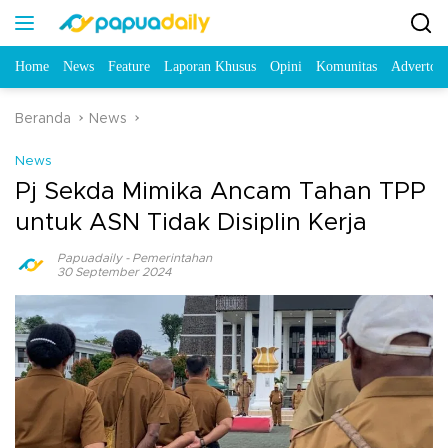
Home
News
Feature
Laporan Khusus
Opini
Komunitas
Advertori
Beranda
News
News
Pj Sekda Mimika Ancam Tahan TPP
untuk ASN Tidak Disiplin Kerja
Papuadaily
-
Pemerintahan
30 September 2024