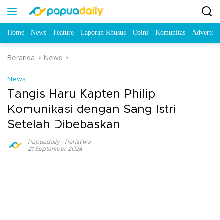
Home
News
Feature
Laporan Khusus
Opini
Komunitas
Advertori
Beranda
News
News
Tangis Haru Kapten Philip
Komunikasi dengan Sang Istri
Setelah Dibebaskan
Papuadaily
-
Peristiwa
21 September 2024