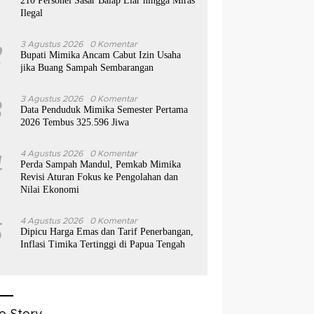
210 Personel Sasar Balap Liar hingga Miras
Ilegal
2
3 Agustus 2026
0 Komentar
Bupati Mimika Ancam Cabut Izin Usaha
jika Buang Sampah Sembarangan
3
3 Agustus 2026
0 Komentar
Data Penduduk Mimika Semester Pertama
2026 Tembus 325.596 Jiwa
4
4 Agustus 2026
0 Komentar
Perda Sampah Mandul, Pemkab Mimika
Revisi Aturan Fokus ke Pengolahan dan
Nilai Ekonomi
5
4 Agustus 2026
0 Komentar
Dipicu Harga Emas dan Tarif Penerbangan,
Inflasi Timika Tertinggi di Papua Tengah