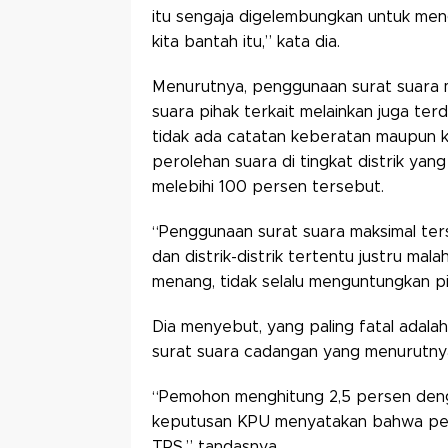
itu sengaja digelembungkan untuk men
kita bantah itu,” kata dia.
Menurutnya, penggunaan surat suara 
suara pihak terkait melainkan juga terd
tidak ada catatan keberatan maupun k
perolehan suara di tingkat distrik y
melebihi 100 persen tersebut.
“Penggunaan surat suara maksimal ters
dan distrik-distrik tertentu justru ma
menang, tidak selalu menguntungkan pih
Dia menyebut, yang paling fatal adal
surat suara cadangan yang menurutnya
“Pemohon menghitung 2,5 persen denga
keputusan KPU menyatakan bahwa penju
TPS,” tandasnya.