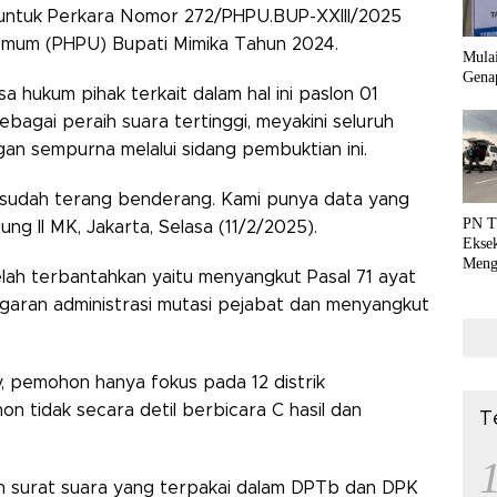
untuk Perkara Nomor 272/PHPU.BUP-XXIII/2025
n Umum (PHPU) Bupati Mimika Tahun 2024.
Mula
Genap
 hukum pihak terkait dalam hal ini paslon 01
agai peraih suara tertinggi, meyakini seluruh
an sempurna melalui sidang pembuktian ini.
 sudah terang benderang. Kami punya data yang
PN T
ng II MK, Jakarta, Selasa (11/2/2025).
Ekse
Meng
lah terbantahkan yaitu menyangkut Pasal 71 ayat
dan P
ggaran administrasi mutasi pejabat dan menyangkut
ey, pemohon hanya fokus pada 12 distrik
n tidak secara detil berbicara C hasil dan
T
lah surat suara yang terpakai dalam DPTb dan DPK