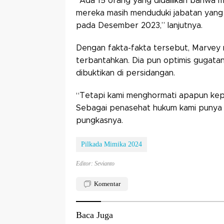
“Ada 15 orang yang didalilkan bahwa me
mereka masih menduduki jabatan yang 
pada Desember 2023,” lanjutnya.
Dengan fakta-fakta tersebut, Marvey 
terbantahkan. Dia pun optimis gugatan
dibuktikan di persidangan.
“Tetapi kami menghormati apapun kep
Sebagai penasehat hukum kami punya 
pungkasnya.
Pilkada Mimika 2024
Editor: Sevianto
Komentar
Baca Juga