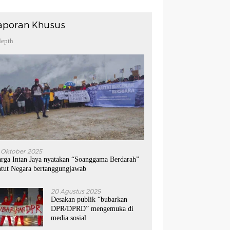
aporan Khusus
depth
 Oktober 2025
rga Intan Jaya nyatakan “Soanggama Berdarah”
ntut Negara bertanggungjawab
20 Agustus 2025
Desakan publik “bubarkan
DPR/DPRD” mengemuka di
media sosial