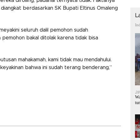
reka dirolling, padahal ternyata tidak. Faktanya
diangkat berdasarkan SK Bupati Eltinus Omaleng
L
In
meyakini seluruh dalil pemohon sudah
 pemohon bakal ditolak karena tidak bisa
utusan mahakamah, kami tidak mau mendahului.
keyakinan bahwa ini sudah terang benderang,”
28
Wa
tu