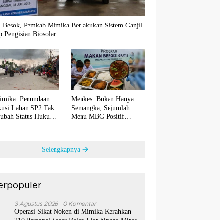
i Besok, Pemkab Mimika Berlakukan Sistem Ganjil
 Pengisian Biosolar
imika: Penundaan
Menkes: Bukan Hanya
kusi Lahan SP2 Tak
Semangka, Sejumlah
ubah Status Hukum
Menu MBG Positif
utusan Inkrah
Terkontaminasi Bakteri E.
coli
Selengkapnya
erpopuler
1
3 Agustus 2026
0 Komentar
Operasi Sikat Noken di Mimika Kerahkan