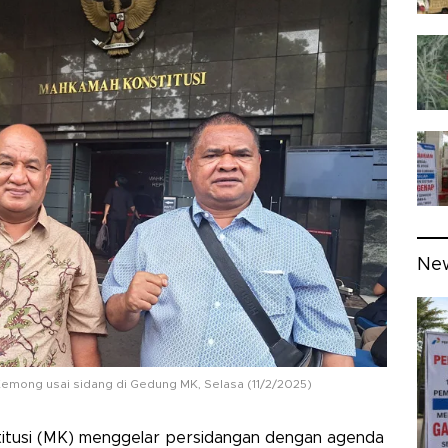
Ne
emong usai sidang di Gedung MK, Selasa (11/2/2025)
tusi (MK) menggelar persidangan dengan agenda