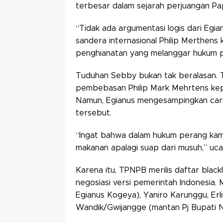
terbesar dalam sejarah perjuangan P
“Tidak ada argumentasi logis dari Egi
sandera internasional Philip Merthens 
penghianatan yang melanggar hukum p
Tuduhan Sebby bukan tak beralasan.
pembebasan Philip Mark Mehrtens kepa
Namun, Egianus mengesampingkan cara
tersebut.
“Ingat bahwa dalam hukum perang kami 
makanan apalagi suap dari musuh,” uc
Karena itu, TPNPB merilis daftar black
negosiasi versi pemerintah Indonesia
Egianus Kogeya), Yaniro Karunggu, Er
Wandik/Gwijangge (mantan Pj Bupati 