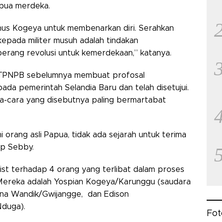
apua merdeka.
anus Kogeya untuk membenarkan diri. Serahkan
kepada militer musuh adalah tindakan
erang revolusi untuk kemerdekaan,” katanya.
 TPNPB sebelumnya membuat profosal
da pemerintah Selandia Baru dan telah disetujui.
-cara yang disebutnya paling bermartabat
orang asli Papua, tidak ada sejarah untuk terima
ap Sebby.
list terhadap 4 orang yang terlibat dalam proses
. Mereka adalah Yospian Kogeya/Karunggu (saudara
lina Wandik/Gwijangge, dan Edison
Nduga).
Fot