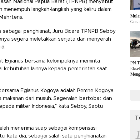
san Nasional Papua Barat (TPNPB) menyebut
h menempuh langkah-langkah yang keliru dalam
Mula
 Mehrtens.
Genap
 sebagai penghianat, Juru Bicara TPNPB Sebby
iknya segera meletakkan senjata dan menyerah
ia.
t Egianus bersama kelompoknya meminta
PN T
 kebutuhan lainnya kepada pemerintah saat
Ekse
Meng
dan P
ersama Egianus Kogoya adalah Pemne Kogoya
a makanan dari musuh. Segeralah bertobat dan
pada militer Indonesia,” kata Sebby, Sabtu
T
telah menerima suap sebagai kompensasi
tu, kata dia, sebagai salah satu penghianatan