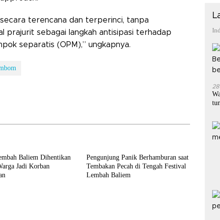
L
 secara terencana dan terperinci, tanpa
In
 prajurit sebagai langkah antisipasi terhadap
mpok separatis (OPM),” ungkapnya.
ambom
28
Wa
tu
Lembah Baliem Dihentikan
Pengunjung Panik Berhamburan saat
Warga Jadi Korban
Tembakan Pecah di Tengah Festival
an
Lembah Baliem