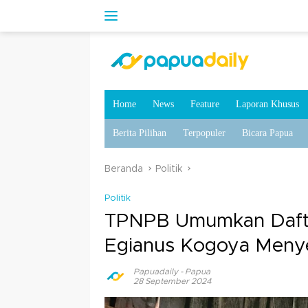
Home
News
Feature
Laporan Khusus
Berita Pilihan
Terpopuler
Bicara Papua
Beranda
Politik
Politik
TPNPB Umumkan Daftar
Egianus Kogoya Menye
Papuadaily
-
Papua
28 September 2024