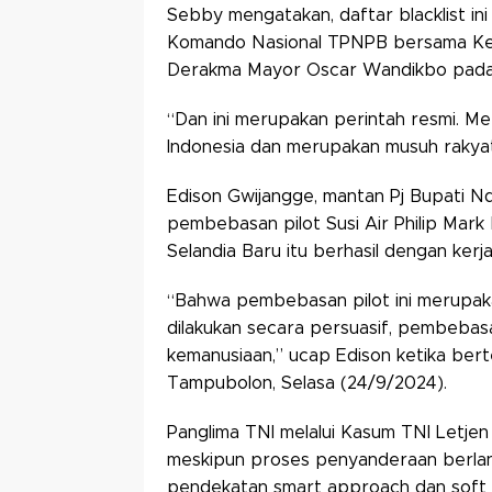
Sebby mengatakan, daftar blacklist in
Komando Nasional TPNPB bersama Kep
Derakma Mayor Oscar Wandikbo pada
“Dan ini merupakan perintah resmi. Mer
Indonesia dan merupakan musuh rakya
Edison Gwijangge, mantan Pj Bupati 
pembebasan pilot Susi Air Philip Mar
Selandia Baru itu berhasil dengan kerj
“Bahwa pembebasan pilot ini merupak
dilakukan secara persuasif, pembebasan 
kemanusiaan,” ucap Edison ketika ber
Tampubolon, Selasa (24/9/2024).
Panglima TNI melalui Kasum TNI Letj
meskipun proses penyanderaan berla
pendekatan smart approach dan soft