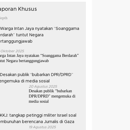
aporan Khusus
depth
 Oktober 2025
rga Intan Jaya nyatakan “Soanggama Berdarah”
ntut Negara bertanggungjawab
20 Agustus 2025
Desakan publik “bubarkan
DPR/DPRD” mengemuka di
media sosial
19 Agustus 2025