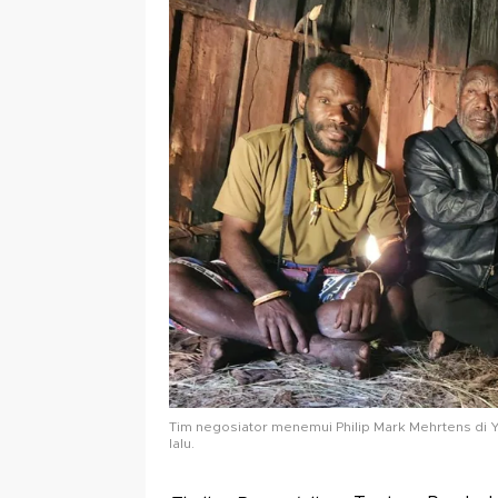
Tim negosiator menemui Philip Mark Mehrtens di
lalu.