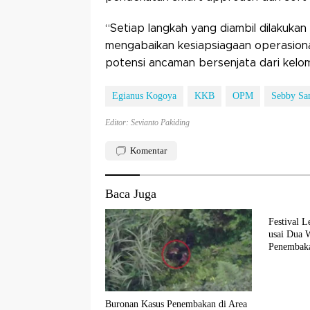
“Setiap langkah yang diambil dilakukan
mengabaikan kesiapsiagaan operasional
potensi ancaman bersenjata dari kelo
Egianus Kogoya
KKB
OPM
Sebby S
Editor: Sevianto Pakiding
Komentar
Baca Juga
Festival 
usai Dua 
Penembak
Buronan Kasus Penembakan di Area