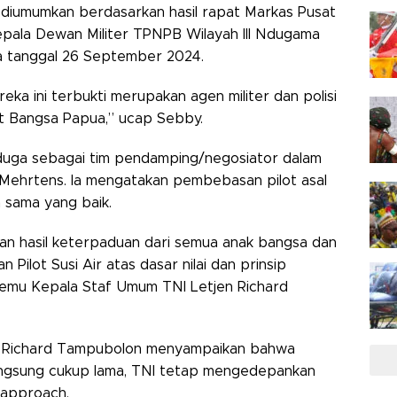
i diumumkan berdasarkan hasil rapat Markas Pusat
ala Dewan Militer TPNPB Wilayah III Ndugama
 tanggal 26 September 2024.
eka ini terbukti merupakan agen militer dan polisi
t Bangsa Papua,” ucap Sebby.
Nduga sebagai tim pendamping/negosiator dalam
k Mehrtens. Ia mengatakan pembebasan pilot asal
a sama yang baik.
an hasil keterpaduan dari semua anak bangsa dan
Pilot Susi Air atas dasar nilai dan prinsip
temu Kepala Staf Umum TNI Letjen Richard
en Richard Tampubolon menyampaikan bahwa
ngsung cukup lama, TNI tetap mengedepankan
 approach.