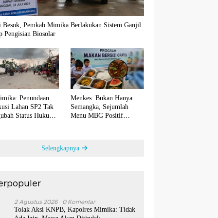
i Besok, Pemkab Mimika Berlakukan Sistem Ganjil
 Pengisian Biosolar
imika: Penundaan
Menkes: Bukan Hanya
kusi Lahan SP2 Tak
Semangka, Sejumlah
ubah Status Hukum
Menu MBG Positif
utusan Inkrah
Terkontaminasi Bakteri E.
coli
Selengkapnya
erpopuler
1
2 Agustus 2026
0 Komentar
Tolak Aksi KNPB, Kapolres Mimika: Tidak