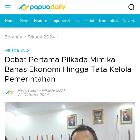
Home
News
Feature
Laporan Khusus
Opini
Komunitas
Advertori
Beranda
Pilkada 2024
Pilkada 2024
Debat Pertama Pilkada Mimika
Bahas Ekonomi Hingga Tata Kelola
Pemerintahan
Papuadaily
-
Pilkada 2024
22 Oktober 2024