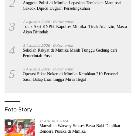
2
Anggota Polisi di Mimika Lepaskan Tembakan Maut usai
Cekcok Dipicu Dugaan Perselingkuhan
3
2 Agustus 2026
0 Komentar
Tolak Aksi KNPB, Kapolres Mimika: Tidak Ada Izin, Massa
Akan Ditindak
4
3 Agustus 2026
0 Komentar
Sekolah Rakyat di Mimika Masih Tunggu Gedung dari
Pemerintah Pusat
5
3 Agustus 2026
0 Komentar
Operasi Sikat Noken di Mimika Kerahkan 210 Personel
Sasar Balap Liar hingga Miras Ilegal
Foto Story
17 Agustus 2024
Marzalina Warwey Sukses Bawa Baki Duplikat
Bendera Pusaka di Mimika