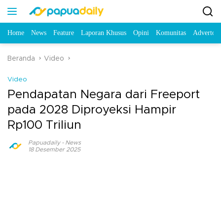
Home
News
Feature
Laporan Khusus
Opini
Komunitas
Advertori
Beranda
Video
Video
Pendapatan Negara dari Freeport
pada 2028 Diproyeksi Hampir
Rp100 Triliun
Papuadaily
-
News
18 Desember 2025