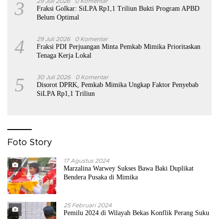
3
29 Juli 2026
0 Komentar
Fraksi Golkar: SiLPA Rp1,1 Triliun Bukti Program APBD
Belum Optimal
4
29 Juli 2026
0 Komentar
Fraksi PDI Perjuangan Minta Pemkab Mimika Prioritaskan
Tenaga Kerja Lokal
5
30 Juli 2026
0 Komentar
Disorot DPRK, Pemkab Mimika Ungkap Faktor Penyebab
SiLPA Rp1,1 Triliun
Foto Story
17 Agustus 2024
Marzalina Warwey Sukses Bawa Baki Duplikat
Bendera Pusaka di Mimika
25 Februari 2024
Pemilu 2024 di Wilayah Bekas Konflik Perang Suku