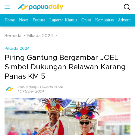
Home
News
Feature
Laporan Khusus
Opini
Komunitas
Advertori
Beranda
Pilkada 2024
Pilkada 2024
Piring Gantung Bergambar JOEL
Simbol Dukungan Relawan Karang
Panas KM 5
Papuadaily
-
Pilkada 2024
1 Oktober 2024