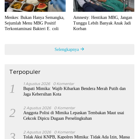
Menkes: Bukan Hanya Semangka,
Amnesty: Hentikan MBG, Jangan
Sejumlah Menu MBG Positif
Tunggu Lebih Banyak Anak Jadi
Terkontaminasi Bakteri E. coli
Korban
Selengkapnya
Terpopuler
1
1 Agustus 2026
0 Komentar
Bupati Mimika: Wajib Kibarkan Bendera Merah Putih dan
Jaga Kebersihan Kota
2
2 Agustus 2026
0 Komentar
Anggota Polisi di Mimika Lepaskan Tembakan Maut usai
Cekcok Dipicu Dugaan Perselingkuhan
3
2 Agustus 2026
0 Komentar
Tolak Aksi KNPB, Kapolres Mimika: Tidak Ada Izin, Massa