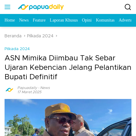
Home
News
Feature
Laporan Khusus
Opini
Komunitas
Advertori
Beranda
Pilkada 2024
Pilkada 2024
ASN Mimika Diimbau Tak Sebar
Ujaran Kebencian Jelang Pelantikan
Bupati Definitif
Papuadaily
-
News
17 Maret 2025