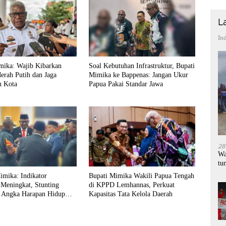
L
In
mika: Wajib Kibarkan
Soal Kebutuhan Infrastruktur, Bupati
erah Putih dan Jaga
Mimika ke Bappenas: Jangan Ukur
n Kota
Papua Pakai Standar Jawa
28
Wa
tu
mika: Indikator
Bupati Mimika Wakili Papua Tengah
 Meningkat, Stunting
di KPPD Lemhannas, Perkuat
 Angka Harapan Hidup
Kapasitas Tata Kelola Daerah
di Papua