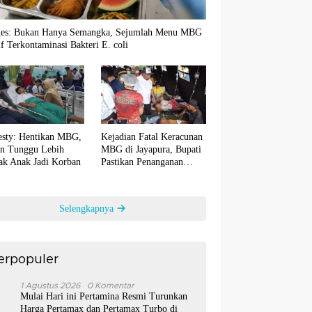
es: Bukan Hanya Semangka, Sejumlah Menu MBG
if Terkontaminasi Bakteri E. coli
sty: Hentikan MBG,
Kejadian Fatal Keracunan
an Tunggu Lebih
MBG di Jayapura, Bupati
ak Anak Jadi Korban
Pastikan Penanganan
Medis Maksimal
Selengkapnya
erpopuler
1
1 Agustus 2026
0 Komentar
Mulai Hari ini Pertamina Resmi Turunkan
Harga Pertamax dan Pertamax Turbo di