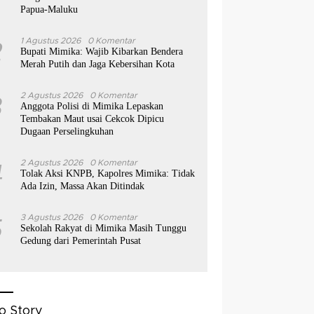
Papua-Maluku
2
1 Agustus 2026
0 Komentar
Bupati Mimika: Wajib Kibarkan Bendera
Merah Putih dan Jaga Kebersihan Kota
3
2 Agustus 2026
0 Komentar
Anggota Polisi di Mimika Lepaskan
Tembakan Maut usai Cekcok Dipicu
Dugaan Perselingkuhan
4
2 Agustus 2026
0 Komentar
Tolak Aksi KNPB, Kapolres Mimika: Tidak
Ada Izin, Massa Akan Ditindak
5
3 Agustus 2026
0 Komentar
Sekolah Rakyat di Mimika Masih Tunggu
Gedung dari Pemerintah Pusat
o Story