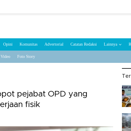
Opini
Komunitas
Advertorial
Catatan Redaksi
Lainnya
R
Video
Foto Story
Te
copot pejabat OPD yang
rjaan fisik