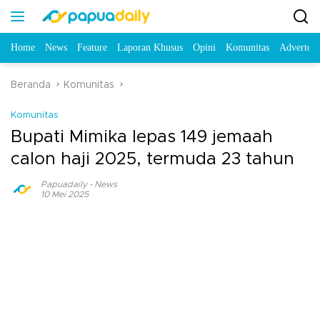
Home
News
Feature
Laporan Khusus
Opini
Komunitas
Advertori
Beranda
Komunitas
Komunitas
Bupati Mimika lepas 149 jemaah
calon haji 2025, termuda 23 tahun
Papuadaily
-
News
10 Mei 2025