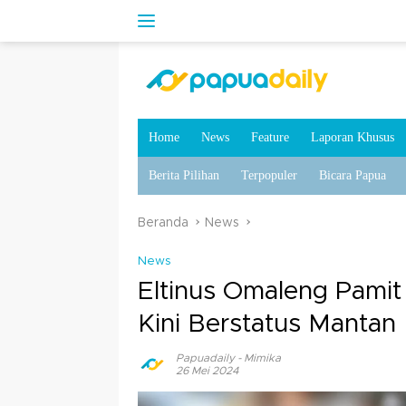
Home
News
Feature
Laporan Khusus
Berita Pilihan
Terpopuler
Bicara Papua
Beranda
News
News
Eltinus Omaleng Pamit
Kini Berstatus Mantan
Papuadaily
-
Mimika
26 Mei 2024