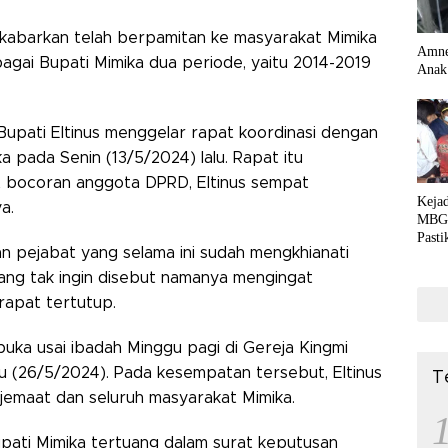
ikabarkan telah berpamitan ke masyarakat Mimika
Amne
agai Bupati Mimika dua periode, yaitu 2014-2019
Anak
 Bupati Eltinus menggelar rapat koordinasi dengan
a pada Senin (13/5/2024) lalu. Rapat itu
 bocoran anggota DPRD, Eltinus sempat
Kejad
a.
MBG 
Past
n pejabat yang selama ini sudah mengkhianati
Medi
ang tak ingin disebut namanya mengingat
rapat tertutup.
buka usai ibadah Minggu pagi di Gereja Kingmi
u (26/5/2024). Pada kesempatan tersebut, Eltinus
T
emaat dan seluruh masyarakat Mimika.
upati Mimika tertuang dalam surat keputusan