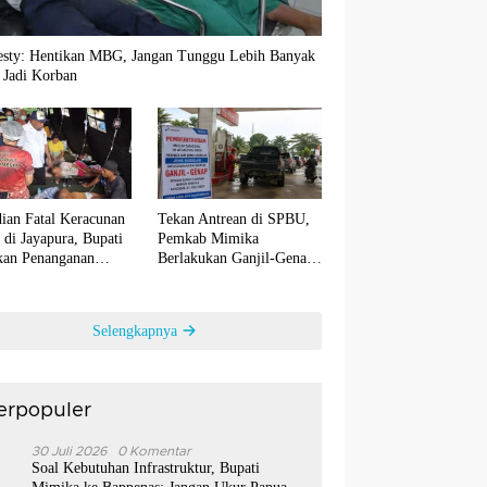
sty: Hentikan MBG, Jangan Tunggu Lebih Banyak
 Jadi Korban
ian Fatal Keracunan
Tekan Antrean di SPBU,
di Jayapura, Bupati
Pemkab Mimika
ikan Penanganan
Berlakukan Ganjil-Genap
s Maksimal
untuk Biosolar Mulai 10
Agustus
Selengkapnya
erpopuler
1
30 Juli 2026
0 Komentar
Soal Kebutuhan Infrastruktur, Bupati