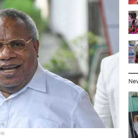
Ne
ra)