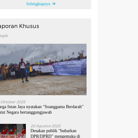
Selengkapnya
aporan Khusus
depth
 Oktober 2025
rga Intan Jaya nyatakan “Soanggama Berdarah”
ntut Negara bertanggungjawab
20 Agustus 2025
Desakan publik “bubarkan
DPR/DPRD” mengemuka di