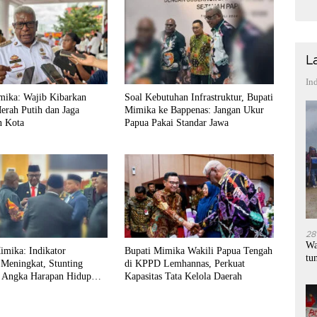
L
In
mika: Wajib Kibarkan
Soal Kebutuhan Infrastruktur, Bupati
erah Putih dan Jaga
Mimika ke Bappenas: Jangan Ukur
n Kota
Papua Pakai Standar Jawa
28
Wa
mika: Indikator
Bupati Mimika Wakili Papua Tengah
tu
 Meningkat, Stunting
di KPPD Lemhannas, Perkuat
 Angka Harapan Hidup
Kapasitas Tata Kelola Daerah
di Papua