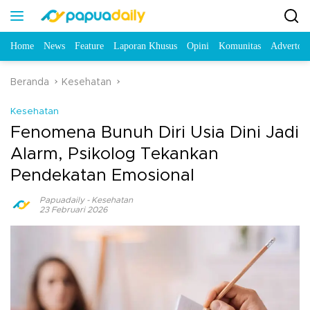
Home
News
Feature
Laporan Khusus
Opini
Komunitas
Advertori
Beranda
Kesehatan
Kesehatan
Fenomena Bunuh Diri Usia Dini Jadi
Alarm, Psikolog Tekankan
Pendekatan Emosional
Papuadaily
-
Kesehatan
23 Februari 2026